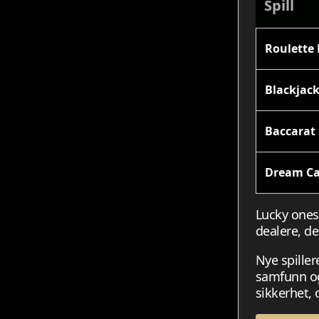
Spill
Roulette 
Blackjack
Baccarat
Dream Ca
Lucky ones 
dealere, de
Nye spiller
samfunn og 
sikkerhet, o