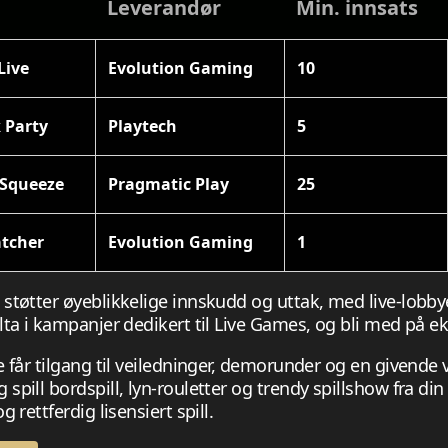
Leverandør
Min. innsats
Live
Evolution Gaming
10
 Party
Playtech
5
 Squeeze
Pragmatic Play
25
tcher
Evolution Gaming
1
støtter øyeblikkelige innskudd og uttak, med live-lobby
lta i kampanjer dedikert til Live Games, og bli med på e
e får tilgang til veiledninger, demorunder og en givende 
spill bordspill, lyn-rouletter og trendy spillshow fra din 
g rettferdig lisensiert spill.