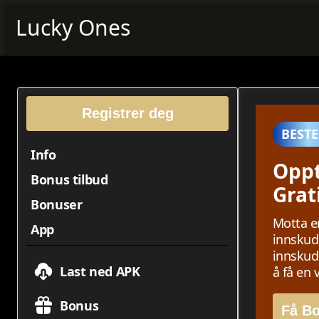
Lucky Ones
Registrer deg
BESTE
Info
Oppt
Bonus tilbud
Grat
Bonuser
Motta e
App
innskud
innskudd
Last ned APK
å få en 
Bonus
Få B