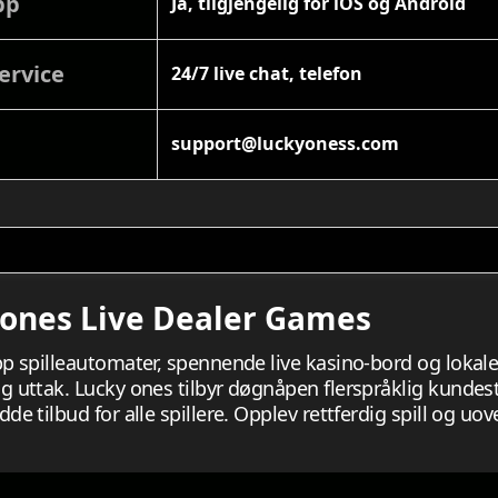
pp
Ja, tilgjengelig for iOS og Android
ervice
24/7 live chat, telefon
support@luckyoness.com
 ones Live Dealer Games
p spilleautomater, spennende live kasino-bord og lokale
g uttak. Lucky ones tilbyr døgnåpen flerspråklig kundes
de tilbud for alle spillere. Opplev rettferdig spill og uo