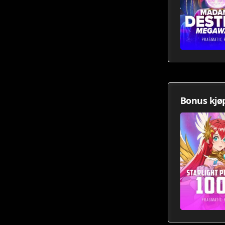
Bonus kjø