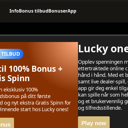
Info
Bonus tilbud
Bonuser
App
Lucky one
 TILBUD
Opplev spenningen m
il 100% Bonus +
ettertraktede online 
hånd i hånd. Med et b
is Spinn
samt live dealer-spill
app gir deg enkel tilga
n eksklusiv 100%
kan spille når som he
dsbonus på ditt første
og et brukervennlig g
 og nyt ekstra Gratis Spinn for
og tilfredsstillende.
vinnende start hos Lucky ones!
Play now
onus